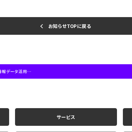
お知らせTOPに戻る
クラウドWatchで「クロスロケーションズ、位置情報データ活用クラウド「Location AI Platform」を機能強化」を掲載いただきました。
サービス