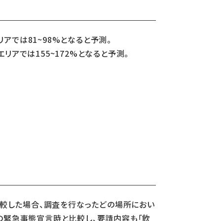
エリアでは81~98%となると予測。
木エリアでは155~172%となると予測。
)と比較した場合、調査を行なったどの場所におい
の緊急事態宣言時と比較し、要請内容も「飲