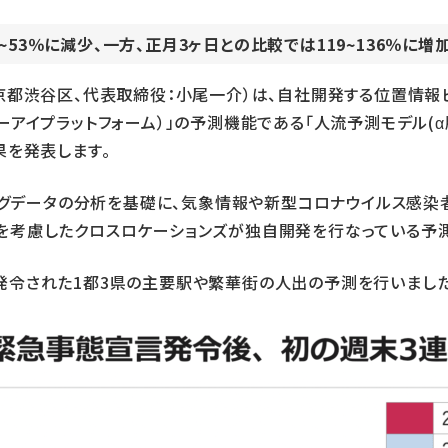
53％に減少、一方、正月3ヶ日との比較では119~136％に増
都渋谷区、代表取締役：小尾一介）は、自社開発する位置情報
ケーションエーアイプラットフォーム）」の予測機能である「人流予測モデ
果を発表します。
ビッグデータの分析を基礎に、気象情報や新型コロナウイルス感
を考慮したクロスロケーションズが独自開発を行なっている予測
発令された1都3県の主要駅や繁華街の人出の予測を行いました