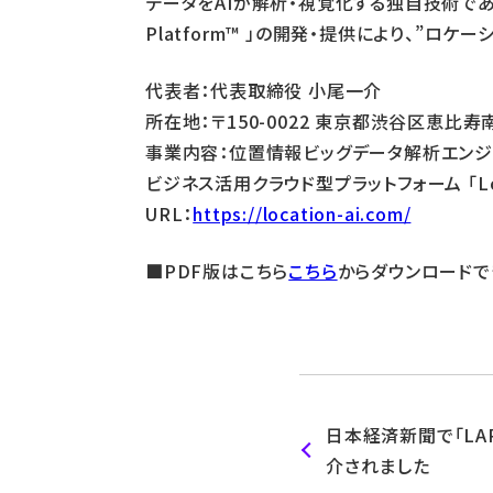
データをAIが解析・視覚化する独自技術である「Lo
Platform™️ 」の開発・提供により、”ロ
代表者：代表取締役 小尾一介
所在地：〒150-0022 東京都渋谷区恵比寿南
事業内容：位置情報ビッグデータ解析エンジン「 Lo
ビジネス活用クラウド型プラットフォーム 「Locat
URL：
https://location-ai.com/
■PDF版はこちら
こちら
からダウンロードで
日本経済新聞で「LA
介されました