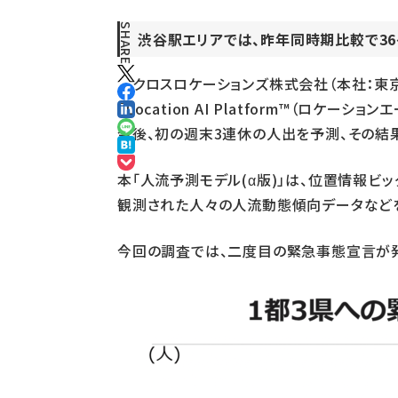
SHARE
渋谷駅エリアでは、昨年同時期比較で36~
クロスロケーションズ株式会社（本社：東京
「Location AI Platform™（ロ
令後、初の週末3連休の人出を予測、その結
本「人流予測モデル(α版)」は、位置情報
観測された人々の人流動態傾向データなど
今回の調査では、二度目の緊急事態宣言が