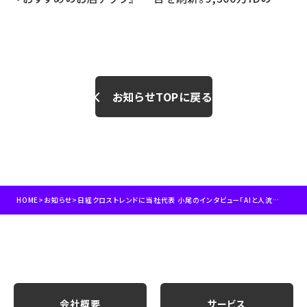
当社の人流分析プラットフ
世界の行動分析”と広告リ
ォーム「Location AI
ーチを直結した「人流広告
Platform®」が紹介されま
（Flow Ad）」を提供開始。
した
お知らせTOPに戻る
HOME
>
お知らせ
>
日経クロストレンドに当社代表 小尾のインタビュー「AIと人流データ分析」に関する取り組みが掲載されました
会社概要
サービス