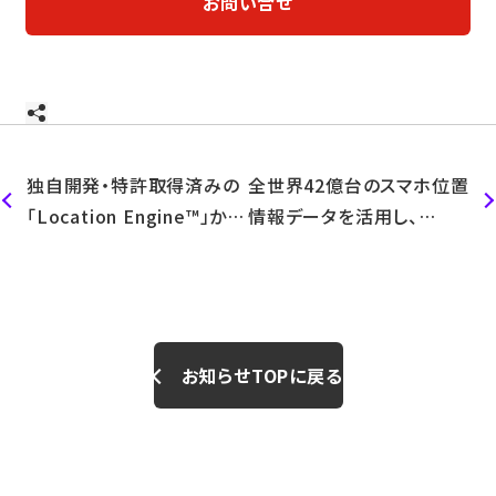
お問い合せ
独自開発・特許取得済みの
全世界42億台のスマホ位置
「Location Engine™」から
情報データを活用し、
人流データを直接転送する
「Inbound Marketing
「Location Data
Service(IMS)」を大幅に強
Service(LDS)」を大幅強
化
化
お知らせTOPに戻る