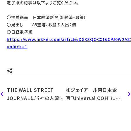
電子版の記事は以下よりご覧ください。
〇掲載紙面 日本経済新聞（５経済・政策）
〇見出し 85空港、お盆の人出2倍
〇日経電子版
https://www.nikkei.com/article/DGXZQOCC16CPJ0W2A8
unlock=1
THE WALL STREET
㈱ジェイアール東日本企
JOURNALに当社の人流デ
画”Universal OOH”にて
ータが紹介されました
弊社人流データ活用につい
ての取材が掲載されました