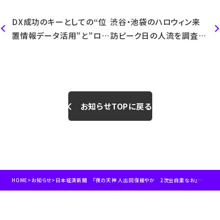
DX成功のキーとしての“位
渋谷・池袋のハロウィン来
置情報データ活用”と”ロケ
訪ピーク日の人流を調査発
ーションテックの未来”
表
お知らせTOPに戻る
HOME
>
お知らせ
>
日本経済新聞 『夜の天神 人出回復緩やか 2次会自粛なお』記事にて弊社のデータをご紹介いただきました。