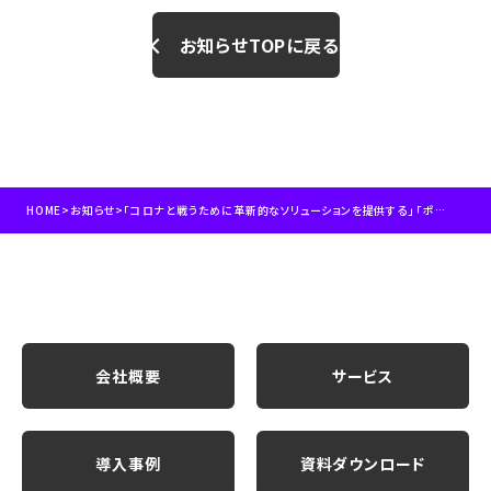
お知らせTOPに戻る
HOME
>
お知らせ
>
「コロナと戦うために革新的なソリューションを提供する」 「ポストコロナ社会を構築する」 ベンチャー/スタートアップ企業に選定されました。
会社概要
サービス
導入事例
資料ダウンロード