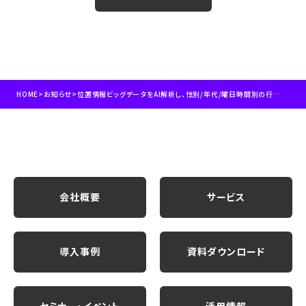
HOME
>
お知らせ
>
位置情報ビッグデータをAI解析し、性別/年代/曜日時間別の行動傾向把握が可能に
会社概要
サービス
導入事例
資料ダウンロード