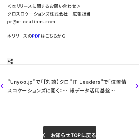
＜本リリースに関するお問い合わせ＞
クロスロケーションズ株式会社 広報担当
pr@x-locations.com
本リリースの
PDF
はこちらから
“Unyoo.jp”で「【対談】クロ
“IT Leaders”で「位置情
スロケーションズに聞く：位
報データ活用基盤
置情報系サービスのいまと
「Location AI Platform」
これから」を掲載いただきま
を強化、性別・年代・曜日時
した。
間別の行動傾向を把握―ク
ロスロケーションズ」を掲載
いただきました。
お知らせTOPに戻る