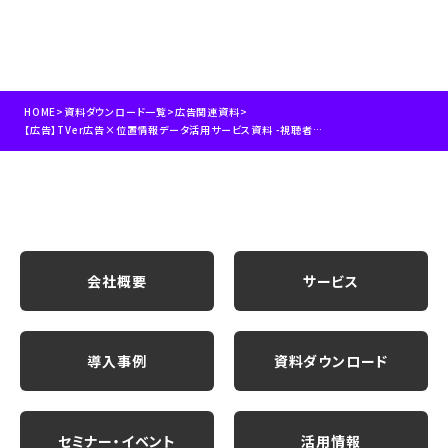
HOME
>
資料ダウンロード一覧
>
広告関連資料
>
【広告】TVer広告×位置情報データ活用サービス資料 -視聴者の行動を捉えたピンポイント配信-
会社概要
サービス
導入事例
資料ダウンロード
セミナー・イベント
活用情報