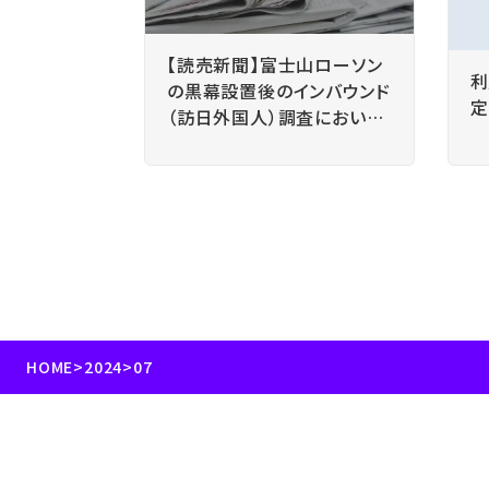
【読売新聞】富士山ローソン
利
の黒幕設置後のインバウンド
定
（訪日外国人）調査におい
て、当社の人流データの分析
結果が掲載されました
HOME
>
2024
>
07