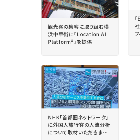
「
社
観光客の集客に取り組む横
フ
浜中華街に「Location AI
掲
Platform®」を提供
NHK「首都圏ネットワーク」
に外国人旅行客の人流分析
について取材いただきまし
た