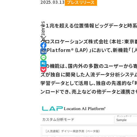
2025.03.13
プレスリリース
SHARE
〜１兆を超える位置情報ビッグデータと時系
クロスロケーションズ株式会社（本社：東京都渋
AI Platform®（LAP）」において、新
この機能は、国内外の多数のユーザーから寄
ズが独自に開発した人流データ分析システム「L
学習データとして活用し、独自の先進的な「
ンロードでき、売上などの他データと連携さ