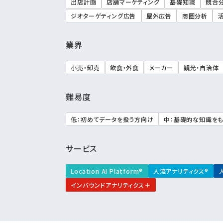
出店計画
店舗マーケティング
基礎知識
競合
ジオターゲティング広告
屋外広告
商圏分析
業界
小売・卸売
飲食・外食
メーカー
観光・自治体
難易度
低：初めてデータを扱う方向け
中：基礎的な知識を
サービス
Location AI Platform®
人流アナリティクス®
インバウンドアナリティクス＋