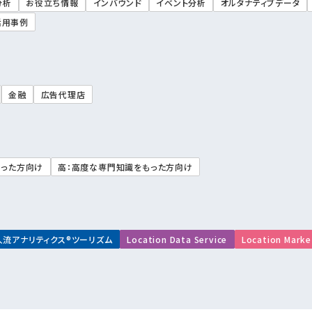
分析
お役立ち情報
インバウンド
イベント分析
オルタナティブデータ
活用事例
金融
広告代理店
もった方向け
高：高度な専門知識をもった方向け
人流アナリティクス®ツーリズム
Location Data Service
Location Marke